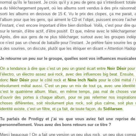
normal qu’ils le fassent. Je crois qu’il y a peu de gens qui s’interdisent tota
a du téléchargement payant, où les albums sont vendus à des prix raisonnabl
sorti les albums en dessous de 15 €. Vu le prix des clopes, ça me parait, 
l’album pour que les gens, qui aiment le CD et l’objet, puissent encore l’ach
l’instant, c’est encore important d’être bien distribué. Voilà, c’est pour dire q
sur le terrain, d’être actif, d’être positif. Et que, même avec le téléchargem
Après, dire aux gens de ne plus télécharger, surtout avec les groupes indé
ce n’est pas un cheval de bataille pour l’instant. Je préfère faire sourire les 
a des sourires, on discute, plutôt que les étriquer en disant « Attention Hadopi 
Je retourne un peu sur le groupe, quelles sont vos influences musicale
On a tendance à dire que c’est un peu un grand écart entre
Noir Désir
pour 
l’électro, un électro assez axé rock, avec des influences big beat. Ensuite,
donc
Noir Désir
pour le côté rock et
Nine Inch Nails
pour le côté métal / 
résolument métal aussi. C’est un peu un mix de tout ça, avec une identité
c’est le quatrième album. Mais, en même temps, pas mal de choses var
d’ouvrir des portes à chaque album, pour ne pas refermer nos inspirations
choses différentes, soit résolument plus rock, soit plus calme, soit plus m
identité existe, c’est un filtre, et ça fait, de toute façon, du
Sidilarsen
.
Tu parlais de Prodigy et j’ai vu que vous aviez fait une reprise de
personnellement. Vous avez des bons retours sur ce titre ?
Merci beaucoup ! On a fait une version un peu plus rock, un peu plus compac