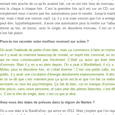
restant très proche de ce qu’ils avaient fait, car on est très fans du morceau.
mis la claque à chaque fois. C’est la première fois qu’il est sur un CD, sur 
simplement nous n’avons pas les autorisations pour le vendre. Jusqu’à mainten
net, mais c’était une version mp3. Là, il y a la vraie version que l’on a enreg
peut être, hypothétiquement, d’avoir une autorisation pour la mettre sur l’al
donne au fan, en bonus, avec le single, en deuxième morceau. C’est un 
s’est fait plaisir.
Peux-tu me raconter votre meilleur moment sur scène ?
On avait l’habitude de parler d’une date, mais ça commence à faire un moment
où il y avait eu vraiment beaucoup de monde, un esprit très convivial, où o
qui ne nous connaissaient pas forcément. C’était ça aussi qui était int
d’osmose. Mais il y en a eu plein depuis. On a joué à Montbéliard, il n’y a 
Moles, pour la deuxième fois, et c’était énorme ! C’est une petite salle, ma
public, il y avait une circulation d’énergie absolument impressionnante. A de
et on se dit que c’est vraiment pour ça qu’on est là et que l’on fait ce méti
excitants ou tous les psychotropes. Ça fait du bien, car on manque d’osmo
très précis, sans vexer personne, et sans jeter des pierres blanches, c’est diff
». C’est le titre du single, donc c’est ce que je dirai.
Avez-vous des dates de prévues dans la région de Nantes ?
On a une date à la BaraKaSon, qui arrive en 2012. Mais j’espère que l’on repa