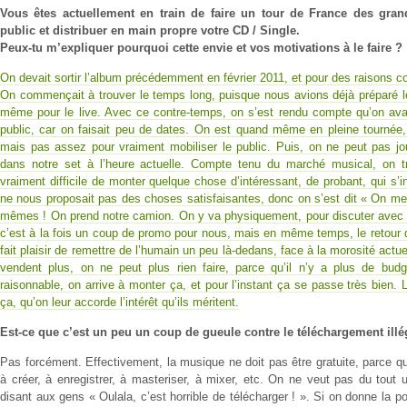
Vous êtes actuellement en train de faire un tour de France des grand
public et distribuer en main propre votre CD / Single.
Peux-tu m’expliquer pourquoi cette envie et vos motivations à le faire ?
On devait sortir l’album précédemment en février 2011, et pour des raisons con
On commençait à trouver le temps long, puisque nous avions déjà préparé 
même pour le live. Avec ce contre-temps, on s’est rendu compte qu’on avai
public, car on faisait peu de dates. On est quand même en pleine tournée, 
mais pas assez pour vraiment mobiliser le public. Puis, on ne peut pas 
dans notre set à l’heure actuelle. Compte tenu du marché musical, on tr
vraiment difficile de monter quelque chose d’intéressant, de probant, qui s
ne nous proposait pas des choses satisfaisantes, donc on s’est dit « On met 
mêmes ! On prend notre camion. On y va physiquement, pour discuter avec l
c’est à la fois un coup de promo pour nous, mais en même temps, le retour q
fait plaisir de remettre de l’humain un peu là-dedans, face à la morosité actu
vendent plus, on ne peut plus rien faire, parce qu’il n’y a plus de bu
raisonnable, on arrive à monter ça, et pour l’instant ça se passe très bien
ça, qu’on leur accorde l’intérêt qu’ils méritent.
Est-ce que c’est un peu un coup de gueule contre le téléchargement illé
Pas forcément. Effectivement, la musique ne doit pas être gratuite, parce qu’
à créer, à enregistrer, à masteriser, à mixer, etc. On ne veut pas du tout 
disant aux gens « Oulala, c’est horrible de télécharger ! ». Si on donne la pos