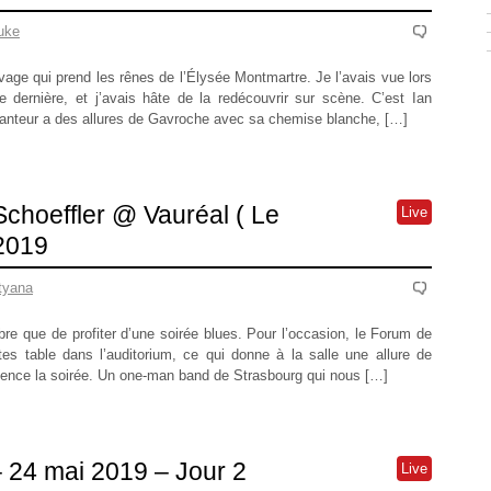
uke
age qui prend les rênes de l’Élysée Montmartre. Je l’avais vue lors
 dernière, et j’avais hâte de la redécouvrir sur scène. C’est Ian
chanteur a des allures de Gavroche avec sa chemise blanche, […]
choeffler @ Vauréal ( Le
Live
2019
tyana
 que de profiter d’une soirée blues. Pour l’occasion, le Forum de
tes table dans l’auditorium, ce qui donne à la salle une allure de
ence la soirée. Un one-man band de Strasbourg qui nous […]
 24 mai 2019 – Jour 2
Live