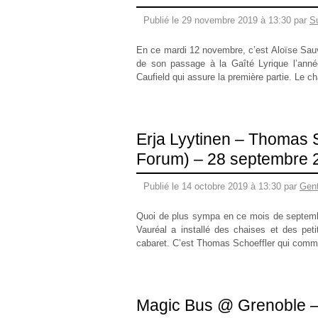
Publié le 29 novembre 2019 à 13:30 par
S
En ce mardi 12 novembre, c’est Aloïse Sauv
de son passage à la Gaîté Lyrique l’année
Caufield qui assure la première partie. Le 
Erja Lyytinen – Thomas S
Forum) – 28 septembre 
Publié le 14 octobre 2019 à 13:30 par
Gen
Quoi de plus sympa en ce mois de septembre
Vauréal a installé des chaises et des peti
cabaret. C’est Thomas Schoeffler qui comm
Magic Bus @ Grenoble –