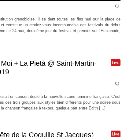
itution grenobloise. Il se tient toutes les fins mai sur la place de
 et constitue un rendez-vous incontournable des festivals du début
ène ce 24 mai, deuxième jour du festival et premier sur l’Esplanade,
 Moi + La Pietà @ Saint-Martin-
Live
019
osait un concert dédié à la nouvelle scène féminine française. C’est
s ces trois groupes aux styles bien différents pour une soirée sous
 la chanson française à textes, quelque part entre Edith […]
te de la Coquille St Jacques)
Live