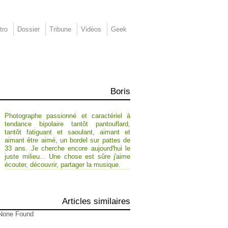
tro
Dossier
Tribune
Vidéos
Geek
Boris
Photographe passionné et caractériel à
tendance bipolaire tantôt pantouflard,
tantôt fatiguant et saoulant, aimant et
aimant être aimé, un bordel sur pattes de
33 ans. Je cherche encore aujourd'hui le
juste milieu... Une chose est sûre j'aime
écouter, découvrir, partager la musique.
Articles similaires
None Found