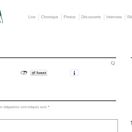
Live
Chronique
Photos
Découverte
Interview
Ré
 obligatoires sont indiqués avec
*