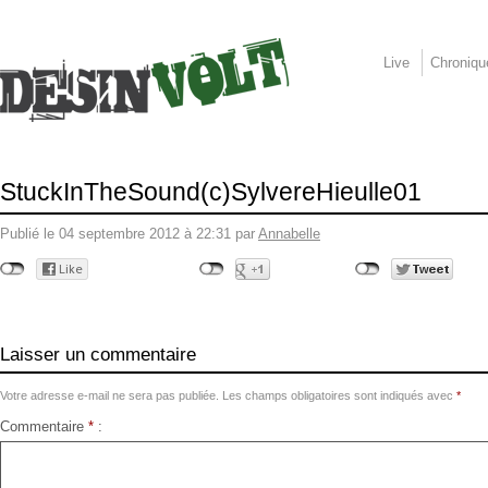
Live
Chroniqu
StuckInTheSound(c)SylvereHieulle01
Publié le 04 septembre 2012 à 22:31 par
Annabelle
Laisser un commentaire
Votre adresse e-mail ne sera pas publiée.
Les champs obligatoires sont indiqués avec
*
Commentaire
*