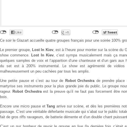
Ce soir le Glazart accueille quatre groupes français pour une soirée 100% g
Le premier groupe,
Lost In Kiev
, est à l’heure pour monter sur la scène du Gl
show commence.
Lost In Kiev
, c’est sympa musicalement mais ça manq
quelques samples de voix et l’apparition d’une chanteuse et d’un gars aux h
du set est à 200% instrumental. Le show est agrémenté de vidéos 
malheureusement un peu cachées par tous les amplis.
Une petite pause et c’est au tour de
Robot Orchestra
de prendre place s
martyrise ses instruments pour la plus grande joie du public. Le groupe nous
rageur.
Robot Orchestra
est la preuve qu’il ne faut pas forcement être n
bois.
Encore une micro pause et
Tang
arrive sur scène, et dès les premières not
passage. C’est une véritable déferlante musicale qui s’abat sur le public tota
fait de gros riffs ravageurs, de batterie démente et d’un double chant puissan
C’est un pur bonheur de revoir le groupe en live (la dernière fois c’étai