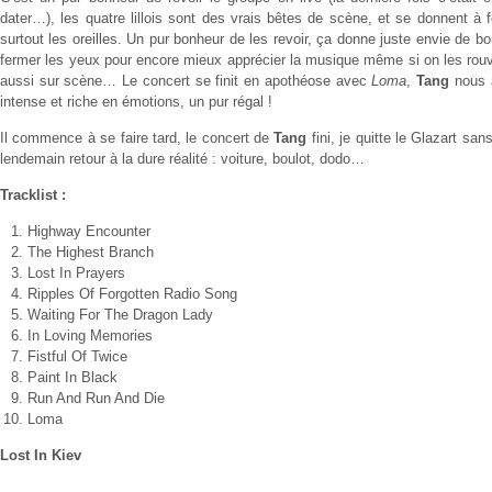
dater…), les quatre lillois sont des vrais bêtes de scène, et se donnent à 
surtout les oreilles. Un pur bonheur de les revoir, ça donne juste envie de 
fermer les yeux pour encore mieux apprécier la musique même si on les rouv
aussi sur scène… Le concert se finit en apothéose avec
Loma
,
Tang
nous a
intense et riche en émotions, un pur régal !
Il commence à se faire tard, le concert de
Tang
fini, je quitte le Glazart san
lendemain retour à la dure réalité : voiture, boulot, dodo…
Tracklist :
Highway Encounter
The Highest Branch
Lost In Prayers
Ripples Of Forgotten Radio Song
Waiting For The Dragon Lady
In Loving Memories
Fistful Of Twice
Paint In Black
Run And Run And Die
Loma
Lost In Kiev