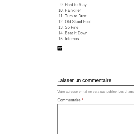
Hard to Stay
Painkiller
Turn to Dust
Old Skool Fool
So Fine
Beat It Down
Infernos
Laisser un commentaire
Votre adresse e-mail ne sera pas publiée.
Les champs
Commentaire
*