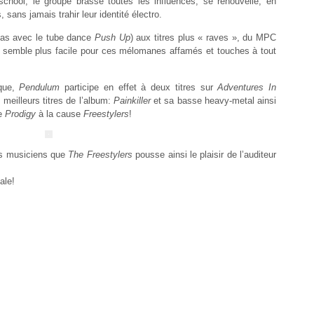
chool, le groupe brasse toutes les influences, se renouvelle, en
 sans jamais trahir leur identité électro.
cas avec le tube dance
Push Up
) aux titres plus « raves », du MPC
ne semble plus facile pour ces mélomanes affamés et touches à tout
sque,
Pendulum
participe en effet à deux titres sur
Adventures In
 meilleurs titres de l’album:
Painkiller
et sa basse heavy-metal ainsi
de
Prodigy
à la cause
Freestylers
!
es musiciens que
The Freestylers
pousse ainsi le plaisir de l’auditeur
ale!