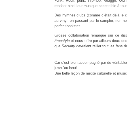
Funk, Rock, punk, Hip-hop, Reagge, Old s
rendant ainsi leur musique accessible à tous,
Des hymnes clubs (comme c’était déjà le 
au vinyl, en passant par le sampler, rien 
perfectionnistes.
Grosse collaboration remarqué sur ce di
Freestyle
et nous offre par ailleurs deux des
que
Security
devraient rallier tout les fans 
Car c’est bien accompagné par de véritabl
jusqu’au bout!
Une belle leçon de mixité culturelle et music