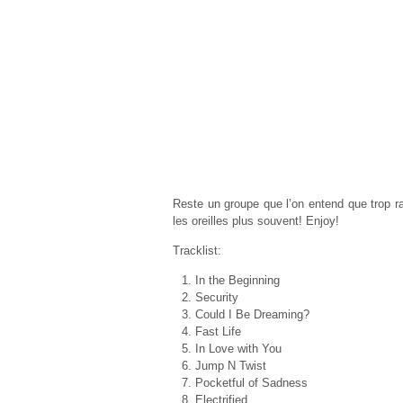
Reste un groupe que l’on entend que trop r
les oreilles plus souvent! Enjoy!
Tracklist:
In the Beginning
Security
Could I Be Dreaming?
Fast Life
In Love with You
Jump N Twist
Pocketful of Sadness
Electrified