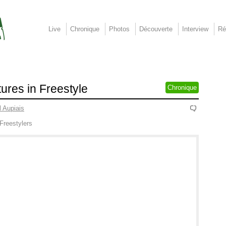
Live
Chronique
Photos
Découverte
Interview
Ré
ures in Freestyle
Chronique
 Aupiais
Freestylers