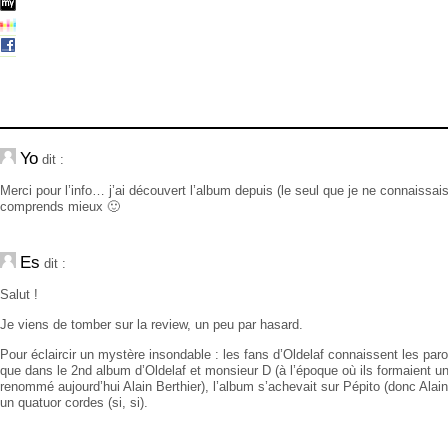
Yo
dit :
Merci pour l’info… j’ai découvert l’album depuis (le seul que je ne connaissai
comprends mieux 🙂
Es
dit :
Salut !
Je viens de tomber sur la review, un peu par hasard.
Pour éclaircir un mystère insondable : les fans d’Oldelaf connaissent les p
que dans le 2nd album d’Oldelaf et monsieur D (à l’époque où ils formaient un
renommé aujourd’hui Alain Berthier), l’album s’achevait sur Pépito (donc Alai
un quatuor cordes (si, si).