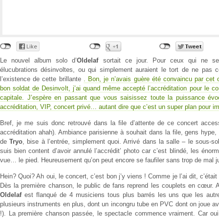
Le nouvel album solo d’
Oldelaf
sortait ce jour. Pour ceux qui ne s
élucubrations désinvoltes, ou qui simplement auraient le tort de ne pas 
l’existence de cette brillante
. Bon, je n’avais guère été convaincu par cet
bon soldat de Desinvolt, j’ai quand même accepté l’accréditation pour le co
capitale. J’espère en passant que vous saisissez toute la puissance évoc
accréditation, VIP, concert privé… autant dire que c’est un super plan pour imp
Bref, je me suis donc retrouvé dans la file d’attente de ce concert access
accréditation ahah). Ambiance parisienne à souhait dans la file, gens hyp
de
Tryo
, bise à l’entrée, simplement quoi. Arrivé dans la salle – le sous-so
suis bien content d’avoir annulé l’accrédit’ photo car c’est blindé, les énor
vue… le pied. Heureusement qu’on peut encore se faufiler sans trop de mal ju
Hein? Quoi? Ah oui, le concert, c’est bon j’y viens ! Comme je l’ai dit, c’était l
Dès la première chanson, le public de fans reprend les couplets en cœur
Oldelaf
est flanqué de 4 musiciens tous plus barrés les uns que les autr
plusieurs instruments en plus, dont un incongru tube en PVC dont on joue av
!). La première chanson passée, le spectacle commence vraiment. Car oui, 