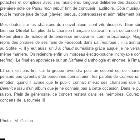
potaches et complices avec ses musiciens, longueur délibérée des discours
première note de
Raoul mon pitbull
finit de conquérir l’auditoire. Côté musiq
tout le monde joue de tout (clavier, percus, contrebasse) et admirablement bi
Mes doutes sur les chansons du nouvel album sont vite dissipés. Bien sûr 
bien sûr
Oldelaf
fait plus de la chanson française qu’avant, mais ce concert e
textes pleins de malice et de tendresse émouvante, comme
Sparadrap
. Mag
repris des phrases de ses fans de Facebook dans
La Tristitude
: « la trist
au Sofitel ». Il y eut aussi un
J’ai chaud
surréaliste grâce auquel je ne verra
même manière. On retiendra enfin un morceau électro-bouche incroyable dont 
techno
). Le final en apothéose sur un
Nathalie
d’anthologie et énorme, à l’im
Et ce n’est pas fini, car le groupe reviendra pour un second set de cha
pensais pas qu’autant de personnes connaitraient les paroles de
Comme un 
émotion quand il avoue que le public connait mieux ses chansons que l
Berenice
issu d’un album que je ne connais pas à cette occasion. Dans le pu
raison. Plein de générosité, ce concert restera dans les mémoires. Courez
concerts de la tournée !!!
Photo : M. Guillon